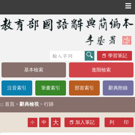
☰
學習筆記
基本檢索
進階檢索
注音索引
筆畫索引
部首索引
辭典附錄
首頁
>
辭典檢視
> 行跡
:::
大
中
加入筆記
列 印
小