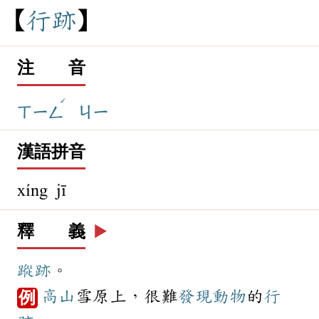
行
跡
注 音
ˊ
ㄒㄧㄥ
ㄐㄧ
漢語拼音
xíng jī
釋 義
▶️
蹤跡
。
高山
雪原上，很難
發現
動物
的
行
例