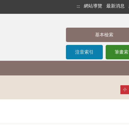
網站導覽
最新消息
:::
基本檢索
注音索引
筆畫索
小