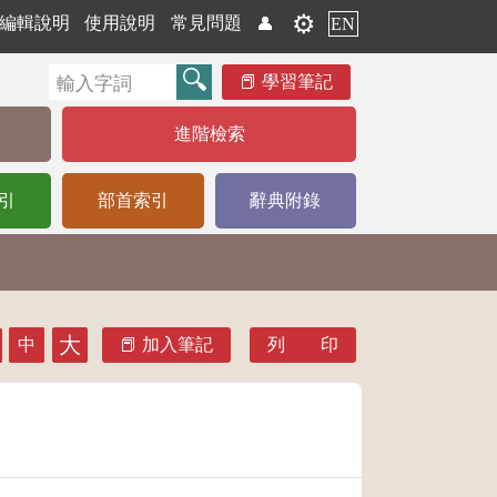
⚙️
編輯說明
使用說明
常見問題
👤
EN
學習筆記
進階檢索
引
部首索引
辭典附錄
大
中
加入筆記
列 印