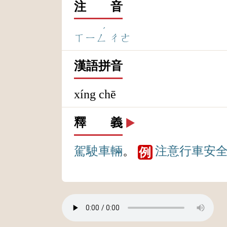
注 音
ˊ
ㄒㄧㄥ
ㄔㄜ
漢語拼音
xíng chē
釋 義
▶️
駕駛
車輛
。
注意
行車
安
例