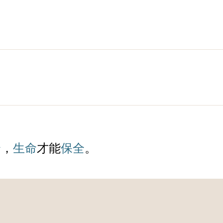
全
，
生命
才能
保全
。