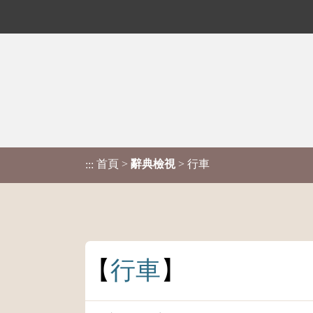
首頁
>
辭典檢視
> 行車
:::
行
車