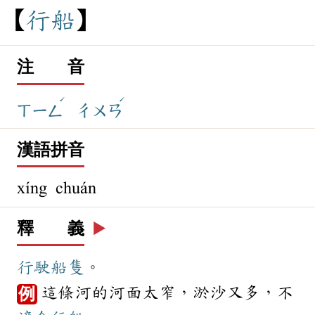
行
船
注 音
ˊ
ˊ
ㄒㄧㄥ
ㄔㄨㄢ
漢語拼音
xíng chuán
釋 義
▶️
行駛
船隻
。
這條河的河面太窄，淤沙又多，不
例