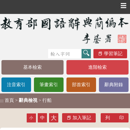
☰
學習筆記
基本檢索
進階檢索
注音索引
筆畫索引
部首索引
辭典附錄
首頁
>
辭典檢視
> 行船
:::
大
中
加入筆記
列 印
小