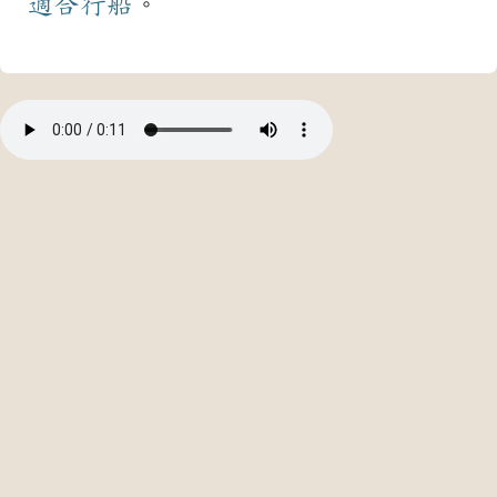
適合
行船
。