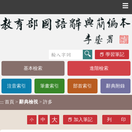
☰
學習筆記
基本檢索
進階檢索
注音索引
筆畫索引
部首索引
辭典附錄
首頁
>
辭典檢視
> 許多
:::
大
中
加入筆記
列 印
小