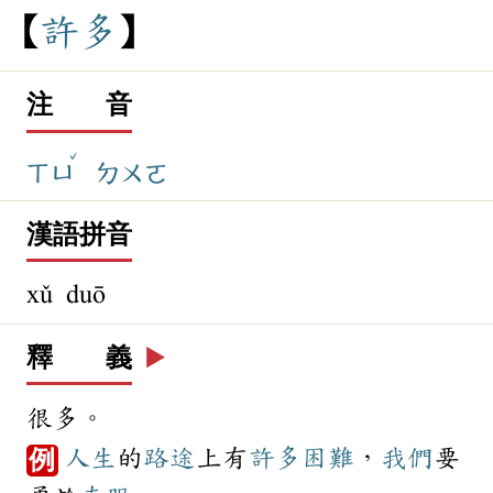
許
多
注 音
ˇ
ㄒㄩ
ㄉㄨㄛ
漢語拼音
xǔ duō
釋 義
▶️
很多。
人生
的
路途
上有
許多
困難
，
我們
要
例