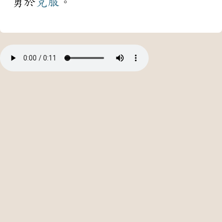
勇於
克服
。