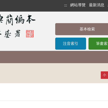
網站導覽
最新消息
:::
基本檢索
注音索引
筆畫索
小