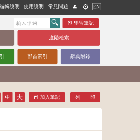
⚙️
編輯說明
使用說明
常見問題
👤
EN
學習筆記
進階檢索
引
部首索引
辭典附錄
大
中
加入筆記
列 印