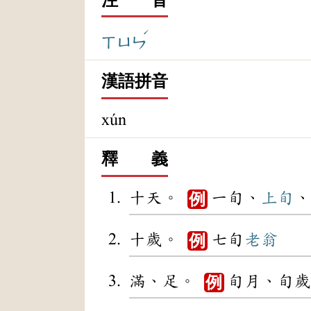
ˊ
ㄒㄩㄣ
漢語拼音
xún
釋 義
十天。
一旬、
上旬
、
例
十歲。
七旬
老翁
例
滿、足。
旬月、旬歲
例