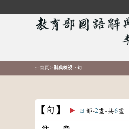
首頁
>
辭典檢視
> 旬
:::
旬
▶️
日
部-
2
畫-共
6
畫
注 音