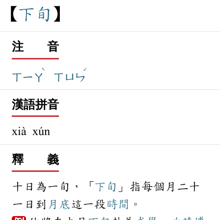
下
旬
注 音
ˋ
ˊ
ㄒㄧㄚ
ㄒㄩㄣ
漢語拼音
xià xún
釋 義
十日為一旬，「
下旬
」指每個月二十
一日到
月底
這一段
時間
。