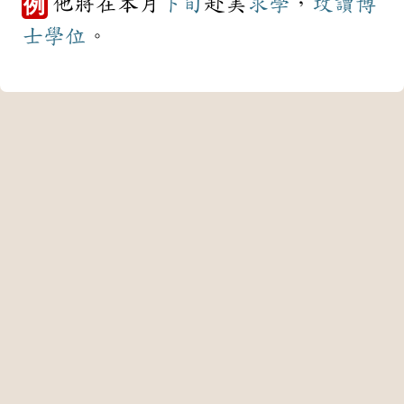
他將在本月
下旬
赴美
求學
，
攻讀
博
例
士
學位
。