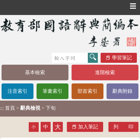
☰
學習筆記
基本檢索
進階檢索
注音索引
筆畫索引
部首索引
辭典附錄
首頁
>
辭典檢視
> 下旬
:::
大
中
加入筆記
列 印
小