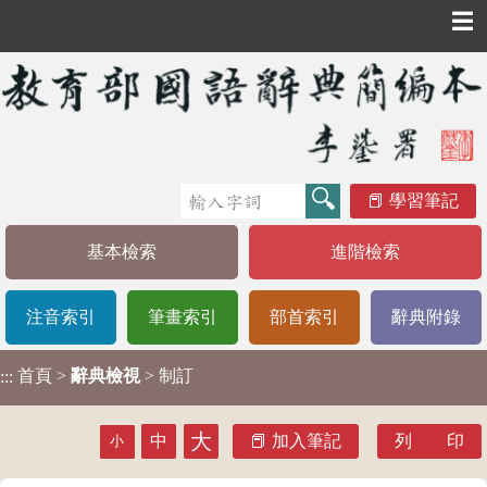
☰
學習筆記
基本檢索
進階檢索
注音索引
筆畫索引
部首索引
辭典附錄
首頁
>
辭典檢視
> 制訂
:::
大
中
加入筆記
列 印
小