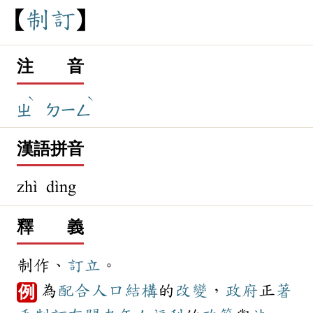
制
訂
注 音
ˋ
ˋ
ㄓ
ㄉㄧㄥ
漢語拼音
zhì dìng
釋 義
制作、
訂立
。
為
配合
人口
結構
的
改變
，
政府
正
著
例