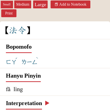
Large
Medium
Add to Notebook
Small
Print
法
令
Bopomofo
ˇ
ˋ
ㄈㄚ
ㄌㄧㄥ
Hanyu Pinyin
fǎ lìng
Interpretation
▶️