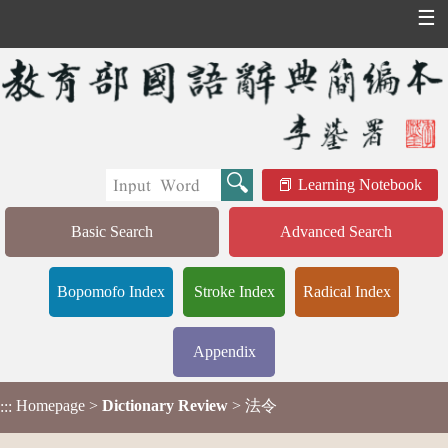
☰
Learning Notebook
Basic Search
Advanced Search
Bopomofo Index
Stroke Index
Radical Index
Appendix
Homepage
>
Dictionary Review
> 法令
:::