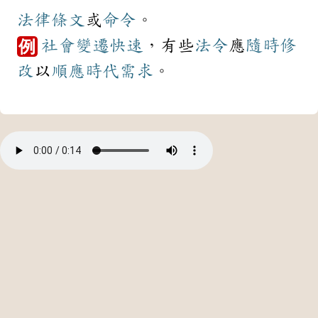
法律
條文
或
命令
。
社會
變遷
快速
，有些
法令
應
隨時
修
例
改
以
順應
時代
需求
。