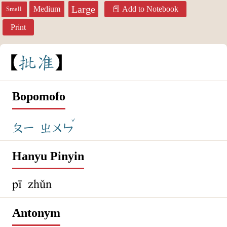
Large
Medium
Add to Notebook
Small
Print
批
准
Bopomofo
ˇ
ㄆㄧ
ㄓㄨㄣ
Hanyu Pinyin
pī zhǔn
Antonym