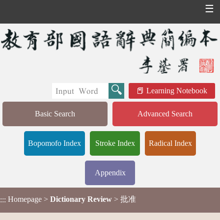
☰
Learning Notebook
Basic Search
Advanced Search
Bopomofo Index
Stroke Index
Radical Index
Appendix
Homepage
>
Dictionary Review
> 批准
:::