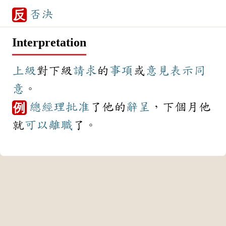
否決
反
Interpretation
上級
對下級
請求
的
事項
或
意見
表示
同
意
。
總經理
批准
了他的
辭呈
，下個月他
例
就
可以
離職
了。