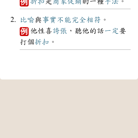
折扣
是
商家
促銷
的一種
手法
。
例
比喻
與
事實
不能
完全
相符
。
他性喜
誇張
，聽他的話
一定
要
例
打個
折扣
。