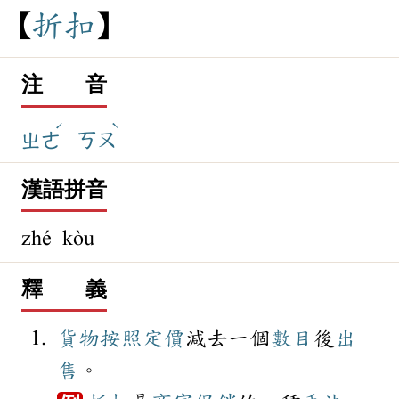
折
扣
注 音
ˊ
ˋ
ㄓㄜ
ㄎㄡ
漢語拼音
zhé kòu
釋 義
貨物
按照
定價
減去一個
數目
後
出
售
。