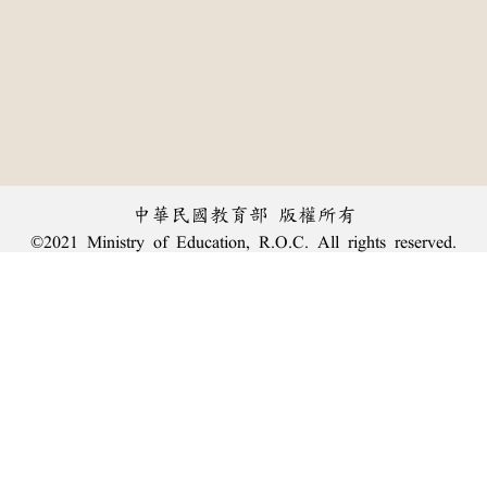
中華民國教育部 版權所有
©2021 Ministry of Education, R.O.C. All rights reserved.
︿
:::
個資法及隱私聲明
|
辭典公眾授權網
|
意見交流
|
網網相連
三峽總院區地址：新北市三峽區三樹路2號、
臺北院區地址：臺北市大安區和平東路一段179號、
回頂端
臺中院區地址：臺中市豐原區師範街67號