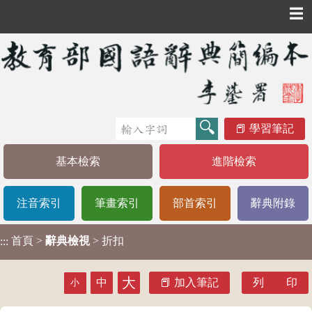
☰
學習筆記
基本檢索
進階檢索
注音索引
筆畫索引
部首索引
辭典附錄
首頁
>
辭典檢視
> 折扣
:::
大
中
加入筆記
列 印
小