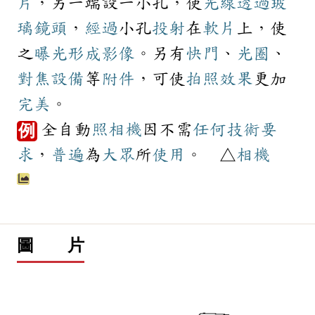
片
，另一端設一小孔，使
光線
透過
玻
璃
鏡頭
，
經過
小孔
投射
在
軟片
上，使
之
曝光
形成
影像
。另有
快門
、
光圈
、
對焦
設備
等
附件
，可使
拍照
效果
更加
完美
。
全自動
照相機
因不需
任何
技術
要
例
求
，
普遍
為
大眾
所
使用
。 △
相機
圖 片