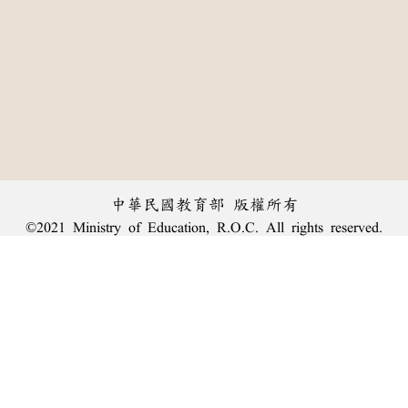
中華民國教育部 版權所有
©2021 Ministry of Education, R.O.C. All rights reserved.
︿
:::
個資法及隱私聲明
|
辭典公眾授權網
|
意見交流
|
網網相連
三峽總院區地址：新北市三峽區三樹路2號、
臺北院區地址：臺北市大安區和平東路一段179號、
回頂端