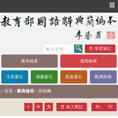
☰
學習筆記
基本檢索
進階檢索
注音索引
筆畫索引
部首索引
辭典附錄
首頁
>
辭典檢視
> 照相機
:::
大
中
加入筆記
列 印
小