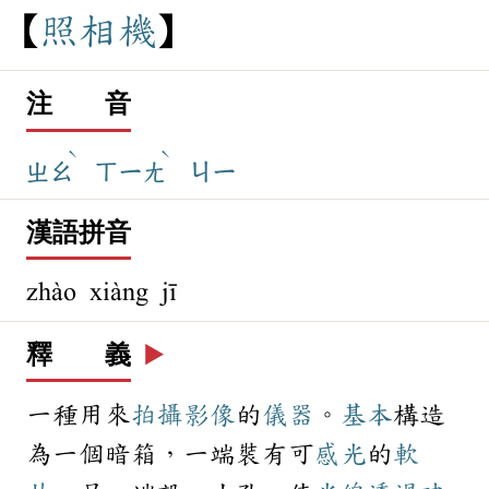
照
相
機
注 音
ˋ
ˋ
ㄓㄠ
ㄒㄧㄤ
ㄐㄧ
漢語拼音
zhào xiàng jī
釋 義
▶️
一種用來
拍攝
影像
的
儀器
。
基本
構造
為一個暗箱，一端裝有可
感光
的
軟