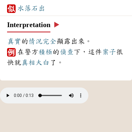
水落石出
似
Interpretation
▶️
真實
的
情況
完全
顯露出來。
在警方
積極
的
偵查
下，這件
案子
很
例
快就
真相大白
了。