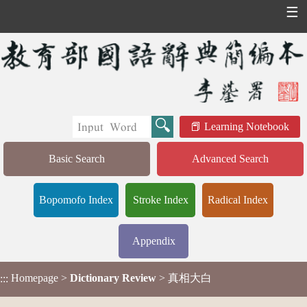
☰
Learning Notebook
Basic Search
Advanced Search
Bopomofo Index
Stroke Index
Radical Index
Appendix
Homepage
>
Dictionary Review
> 真相大白
:::