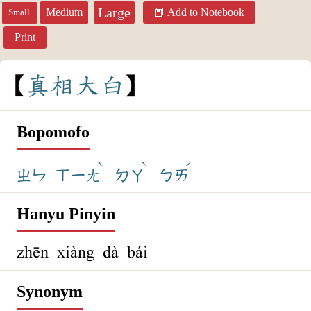
Large
Medium
Add to Notebook
Small
Print
真
相
大
白
Bopomofo
ˋ
ˋ
ˊ
ㄓㄣ
ㄒㄧㄤ
ㄉㄚ
ㄅㄞ
Hanyu Pinyin
zhēn xiàng dà bái
Synonym