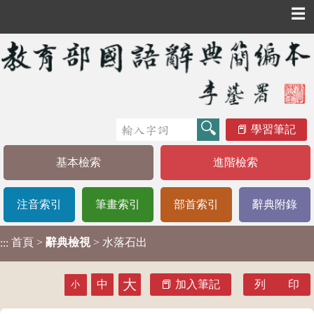
☰
學習筆記
基本檢索
進階檢索
注音索引
筆畫索引
部首索引
辭典附錄
首頁
>
辭典檢視
> 水落石出
:::
大
中
加入筆記
列 印
小