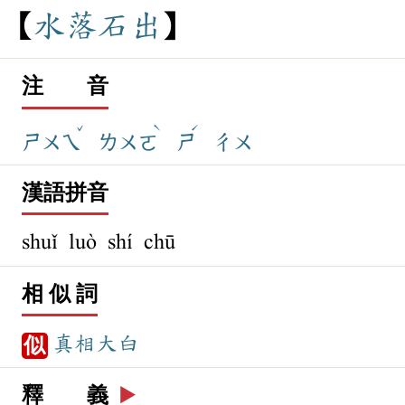
水
落
石
出
注 音
ˇ
ˋ
ˊ
ㄕㄨㄟ
ㄌㄨㄛ
ㄕ
ㄔㄨ
漢語拼音
shuǐ luò shí chū
相 似 詞
真相大白
似
釋 義
▶️