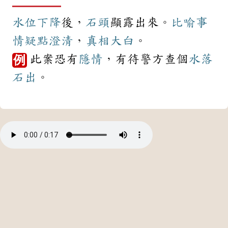
水位
下降
後，
石頭
顯露出來。
比喻
事
情
疑點
澄清
，
真相大白
。
此案恐有
隱情
，有待警方查個
水落
例
石出
。