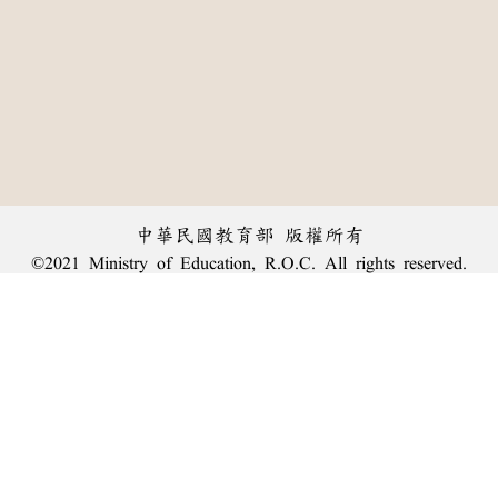
中華民國教育部 版權所有
©2021 Ministry of Education, R.O.C. All rights reserved.
︿
:::
個資法及隱私聲明
|
辭典公眾授權網
|
意見交流
|
網網相連
三峽總院區地址：新北市三峽區三樹路2號、
臺北院區地址：臺北市大安區和平東路一段179號、
回頂端
臺中院區地址：臺中市豐原區師範街67號