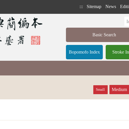
:::
Sitemap
News
Editi
Basic Search
Bopomofo Index
Stroke I
Medium
Small