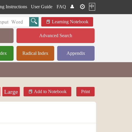
⚙️
中
ng Instructions
User Guide
FAQ
👤
Learning Notebook
Advanced Search
ndex
Radical Index
Appendix
Large
Add to Notebook
Print