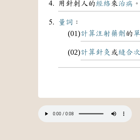
用針刺人的
經絡
來
治病
量詞
：
計算
注射
藥劑
的
計算
針灸
或
縫合