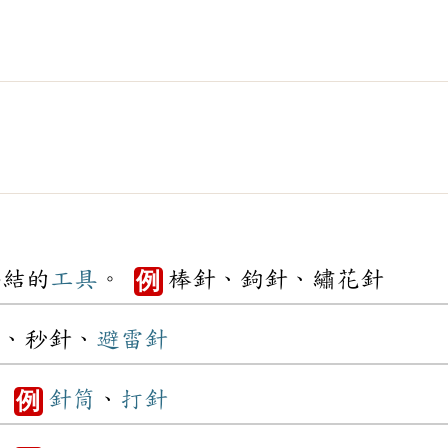
編結的
工具
。
棒針、鉤針、繡花針
例
、秒針、
避雷針
。
針筒
、
打針
例