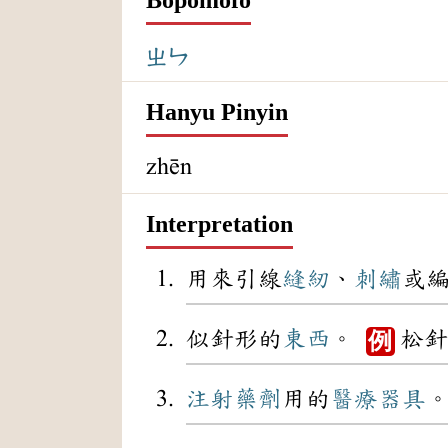
ㄓㄣ
Hanyu Pinyin
zhēn
Interpretation
用來引線
縫紉
、
刺繡
或
似針形的
東西
。
松針
例
注射
藥劑
用的
醫療
器具