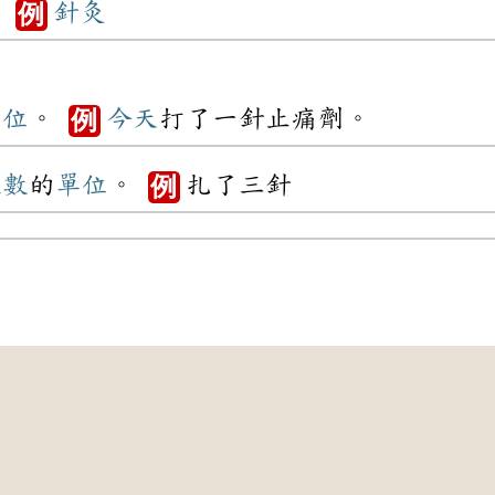
。
針灸
例
單位
。
今天
打了一針止痛劑。​​​​​​​
例
次數
的
單位
。
扎了三針
例