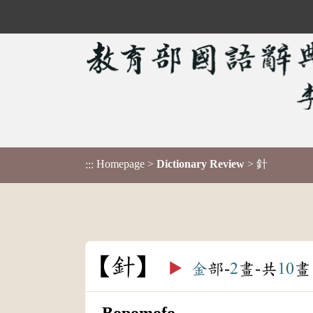
Homepage
>
Dictionary Review
> 針
:::
針
▶️
金
部-
2
畫-共
10
畫
Bopomofo