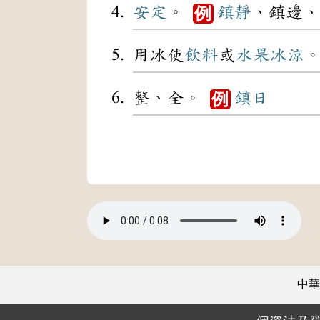
安定
。
鎮靜
、鎮邊、
例
用冰使
飲料
或
水果
冰涼
整、全。
鎮日
例
中華