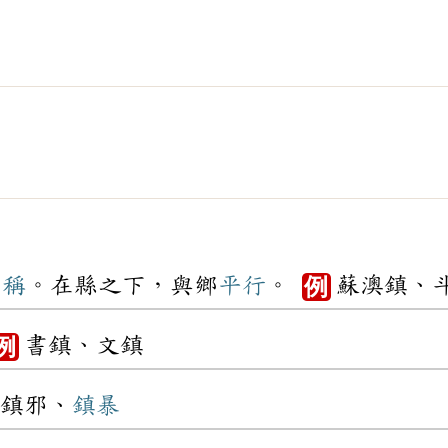
名稱
。在縣之下，與鄉
平行
。
蘇澳鎮、
例
書鎮、文鎮
例
鎮邪、
鎮暴