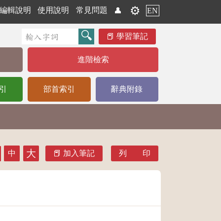
⚙️
編輯說明
使用說明
常見問題
👤
EN
學習筆記
進階檢索
引
部首索引
辭典附錄
大
中
加入筆記
列 印