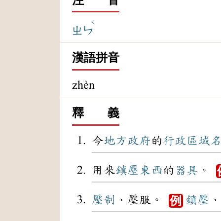
ˋ
ㄓㄣ
漢語拼音
zhèn
釋 義
今
地方政府
的
行政
區域
用來
鎮壓
東西
的
器具
。
壓制
、壓服。
鎮壓
、
例