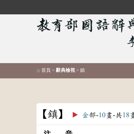
首頁
>
辭典檢視
> 鎮
:::
鎮
▶️
金
部-
10
畫-共
18
注 音