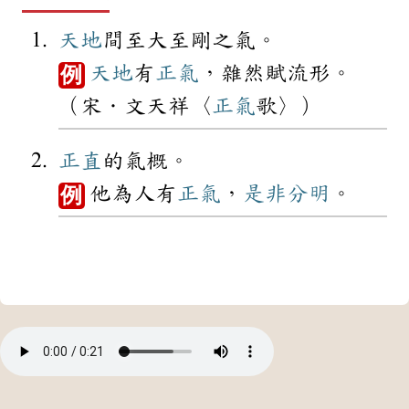
天地
間至大至剛之氣。
天地
有
正氣
，雜然賦流形。
例
（宋．文天祥〈
正氣
歌〉）
正直
的氣概。
他為人有
正氣
，
是非分明
。
例