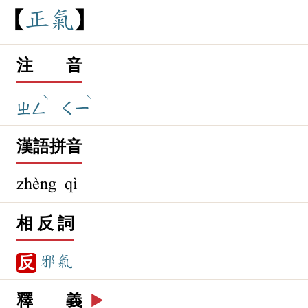
正
氣
注 音
ˋ
ˋ
ㄓㄥ
ㄑㄧ
漢語拼音
zhèng qì
相 反 詞
邪氣
反
釋 義
▶️