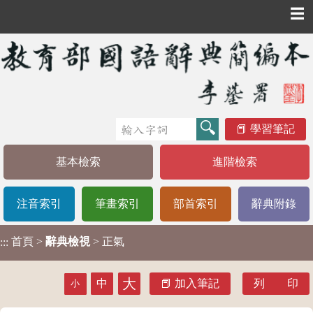
☰
學習筆記
基本檢索
進階檢索
注音索引
筆畫索引
部首索引
辭典附錄
首頁
>
辭典檢視
> 正氣
:::
大
中
加入筆記
列 印
小