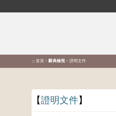
首頁
>
辭典檢視
> 證明文件
:::
證
明
文
件