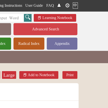
⚙️
中
ng Instructions
User Guide
FAQ
👤
Learning Notebook
Advanced Search
ndex
Radical Index
Appendix
Large
Add to Notebook
Print