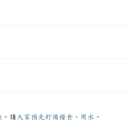
陸
，請
大家
預先
貯備
糧食
、
用水
。