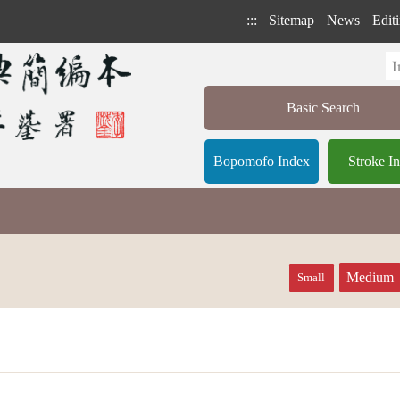
:::
Sitemap
News
Editi
Basic Search
Bopomofo Index
Stroke I
Medium
Small