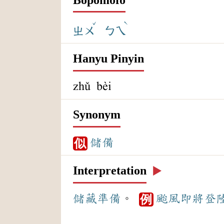
ˇ
ˋ
ㄓㄨ
ㄅㄟ
Hanyu Pinyin
zhǔ bèi
Synonym
儲備
似
Interpretation
▶️
儲藏
準備
。
颱風
即將
登
例