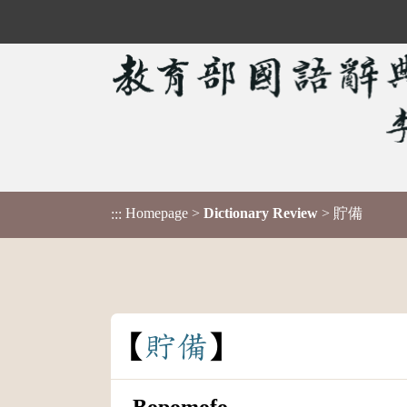
Homepage
>
Dictionary Review
> 貯備
:::
貯
備
Bopomofo