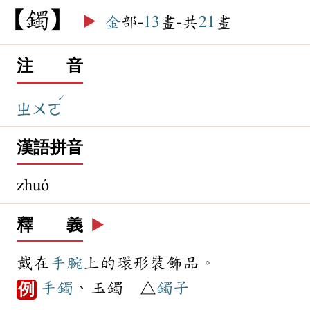
鐲
▶️
金
部-
13
畫-共
21
畫
注 音
ˊ
ㄓㄨㄛ
漢語拼音
zhuó
釋 義
▶️
戴在
手腕
上的環形裝飾品。
手鐲
、玉鐲 △
鐲子
例