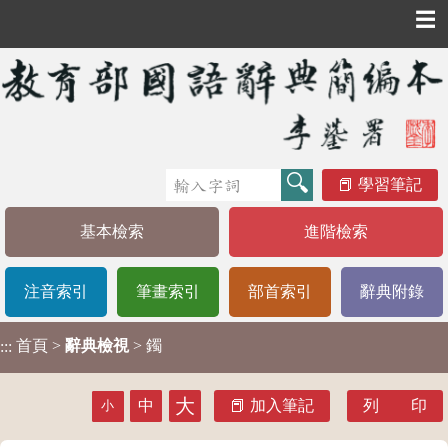
☰
學習筆記
基本檢索
進階檢索
注音索引
筆畫索引
部首索引
辭典附錄
首頁
>
辭典檢視
> 鐲
:::
大
中
加入筆記
列 印
小