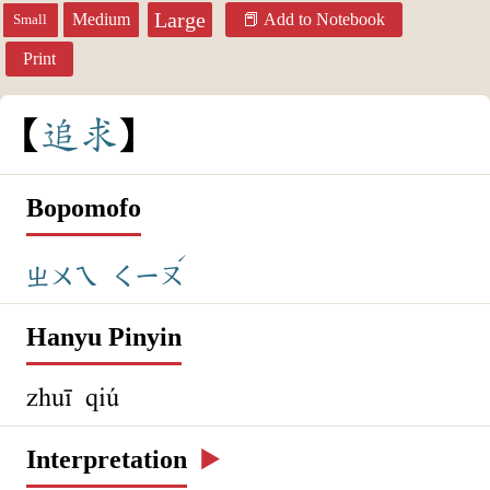
Large
Medium
Add to Notebook
Small
Print
追
求
Bopomofo
ˊ
ㄓㄨㄟ
ㄑㄧㄡ
Hanyu Pinyin
zhuī qiú
Interpretation
▶️