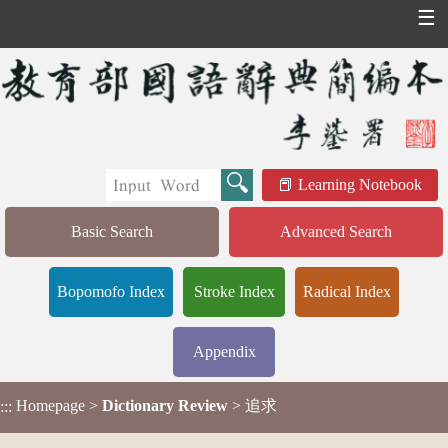
☰
Learning Notebook
Basic Search
Advanced Search
Bopomofo Index
Stroke Index
Radical Index
Appendix
Homepage
>
Dictionary Review
> 追求
:::