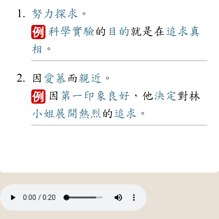
努力
探求
。
科學
實驗
的
目的
就是在
追求
真
例
相
。
因
愛慕
而
親近
。
因
第一
印象
良好
，他
決定
對林
例
小姐
展開
熱烈
的
追求
。