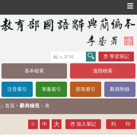
☰
學習筆記
基本檢索
進階檢索
注音索引
筆畫索引
部首索引
辭典附錄
首頁
>
辭典檢視
> 准
:::
大
中
加入筆記
列 印
小