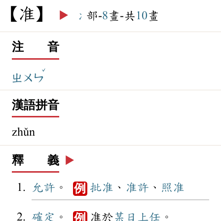
准
▶️
冫
部-
8
畫-共
10
畫
注 音
ˇ
ㄓㄨㄣ
漢語拼音
zhǔn
釋 義
▶️
允許
。
批准
、
准許
、
照准
例
確定
。
准於
某日
上任
。
例