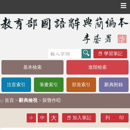
☰
學習筆記
基本檢索
進階檢索
注音索引
筆畫索引
部首索引
辭典附錄
首頁
>
辭典檢視
> 裝聾作啞
:::
大
中
加入筆記
列 印
小