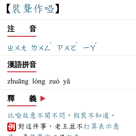
裝
聾
作
啞
注 音
ˊ
ˋ
ˇ
ㄓㄨㄤ
ㄌㄨㄥ
ㄗㄨㄛ
ㄧㄚ
漢語拼音
zhuāng lóng zuò yǎ
釋 義
▶️
比喻
故意
不聞不問
，
假裝
不知道
。
對這件事，老王並不
打算
表示
意
例