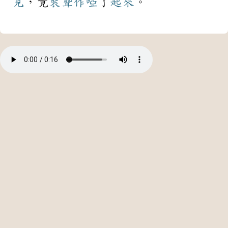
見
，竟
裝聾作啞
了
起來
。