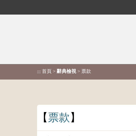
首頁
>
辭典檢視
> 票款
:::
票
款