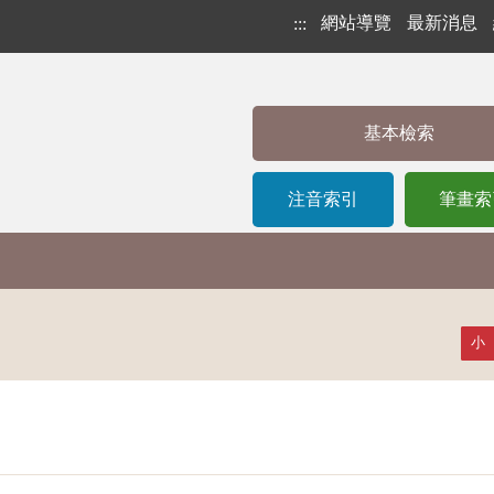
網站導覽
最新消息
:::
基本檢索
注音索引
筆畫索
小