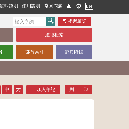
⚙️
編輯說明
使用說明
常見問題
👤
EN
學習筆記
進階檢索
引
部首索引
辭典附錄
大
中
加入筆記
列 印