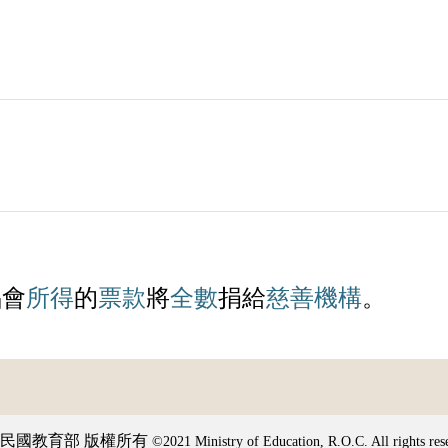
唱會
所得
的
票款
將
全數
捐給
慈善機構
。
民國教育部 版權所有
©2021 Ministry of Education, R.O.C. All rights res