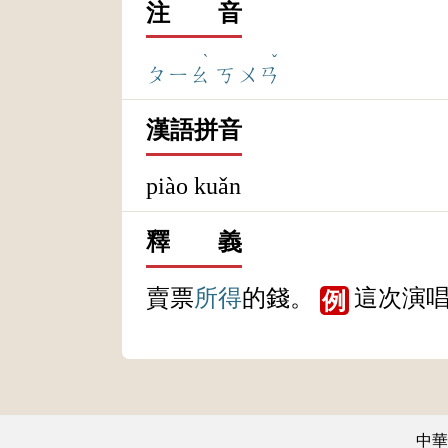
注 音
ˋ
ˇ
ㄆㄧㄠ
ㄎㄨㄢ
漢語拼音
piào kuǎn
釋 義
賣票
所得
的錢。
這次演
例
中華