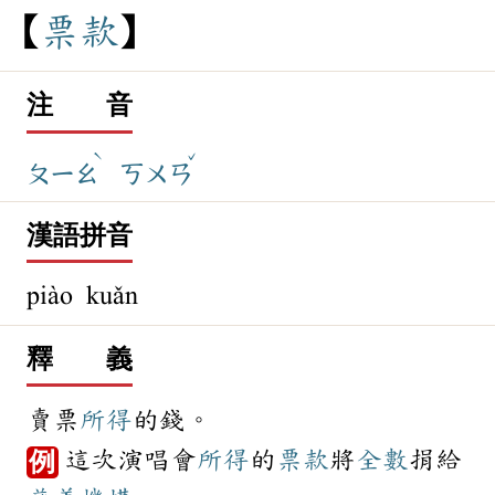
票
款
注 音
ˋ
ˇ
ㄆㄧㄠ
ㄎㄨㄢ
漢語拼音
piào kuǎn
釋 義
賣票
所得
的錢。
這次演唱會
所得
的
票款
將
全數
捐給
例