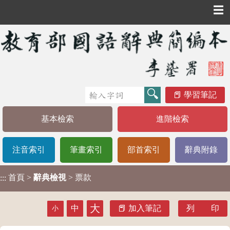
☰
學習筆記
基本檢索
進階檢索
注音索引
筆畫索引
部首索引
辭典附錄
首頁
>
辭典檢視
> 票款
:::
大
中
加入筆記
列 印
小