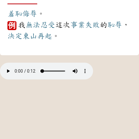
羞恥
侮辱
。
我
無法
忍受
這次
事業
失敗
的
恥辱
，
例
決定
東山再起
。