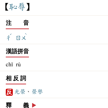
恥
辱
注 音
ˇ
ˋ
ㄔ
ㄖㄨ
漢語拼音
chǐ rù
相 反 詞
光榮
、
榮譽
反
釋 義
▶️