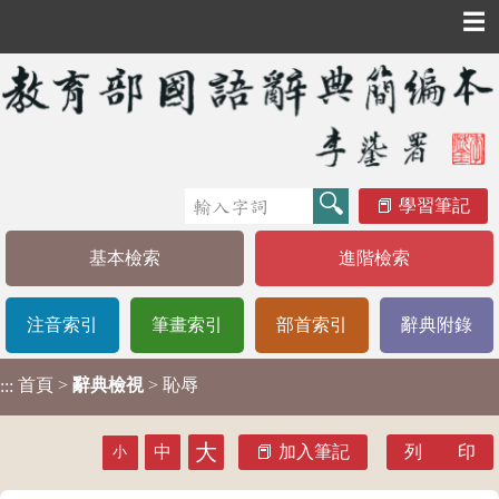
☰
學習筆記
基本檢索
進階檢索
注音索引
筆畫索引
部首索引
辭典附錄
首頁
>
辭典檢視
> 恥辱
:::
大
中
加入筆記
列 印
小