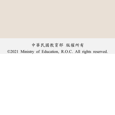
中華民國教育部 版權所有
©2021 Ministry of Education, R.O.C. All rights reserved.
︿
:::
個資法及隱私聲明
|
辭典公眾授權網
|
意見交流
|
網網相連
三峽總院區地址：新北市三峽區三樹路2號、
臺北院區地址：臺北市大安區和平東路一段179號、
回頂端
臺中院區地址：臺中市豐原區師範街67號
電話總機：
(02)7740-7890
、
傳真：(02)7740-7064、