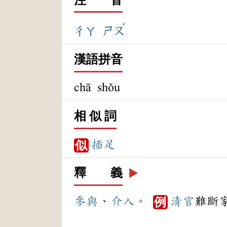
ˇ
ㄔㄚ
ㄕㄡ
漢語拼音
chā shǒu
相 似 詞
插足
似
釋 義
▶️
參與
、
介入
。
清官
難斷
例