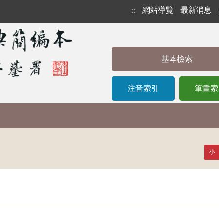
網站導覽
最新消息
:::
基本檢索
注音索引
筆畫索
小