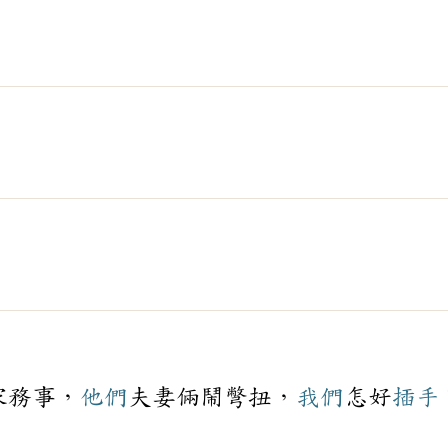
家務事，
他們
夫妻倆鬧彆扭，
我們
怎好
插手