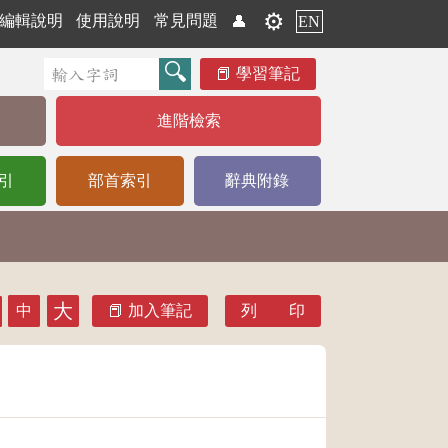
⚙️
編輯說明
使用說明
常見問題
👤
EN
學習筆記
進階檢索
引
部首索引
辭典附錄
大
中
加入筆記
列 印