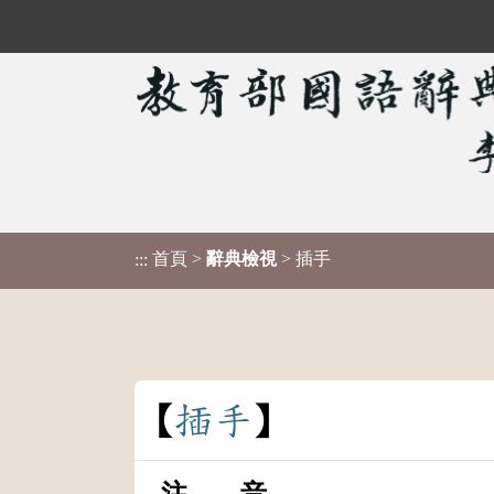
首頁
>
辭典檢視
> 插手
:::
插
手
注 音