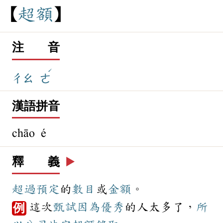
超
額
注 音
ˊ
ㄔㄠ
ㄜ
漢語拼音
chāo é
釋 義
▶️
超過
預定
的
數目
或
金額
。
這次
甄試
因為
優秀
的人太多了，
所
例