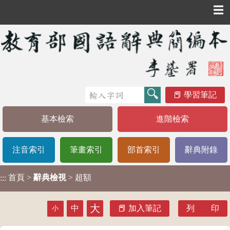
☰
學習筆記
基本檢索
進階檢索
注音索引
筆畫索引
部首索引
辭典附錄
首頁
>
辭典檢視
> 超額
:::
大
中
加入筆記
列 印
小