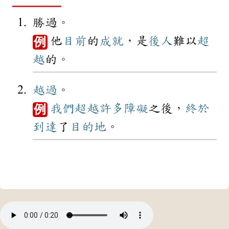
勝過。
他
目前
的
成就
，是
後人
難以
超
例
越
的。
越過
。
我們
超越
許多
障礙
之後，
終於
例
到達
了
目的地
。