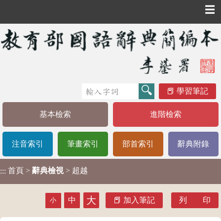
☰
學習筆記
基本檢索
進階檢索
注音索引
筆畫索引
部首索引
辭典附錄
首頁
>
辭典檢視
> 超越
:::
大
中
加入筆記
列 印
小