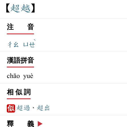
超
越
注 音
ˋ
ㄔㄠ
ㄩㄝ
漢語拼音
chāo yuè
相 似 詞
超過
、
超出
似
釋 義
▶️