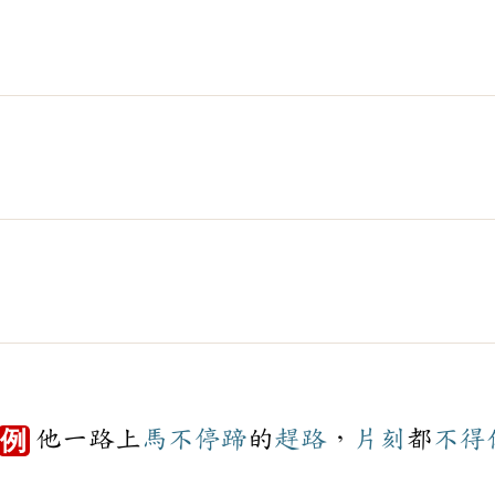
他一路上
馬不停蹄
的
趕路
，
片刻
都
不得
例