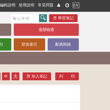
⚙️
編輯說明
使用說明
常見問題
👤
EN
學習筆記
進階檢索
引
部首索引
辭典附錄
大
中
加入筆記
列 印