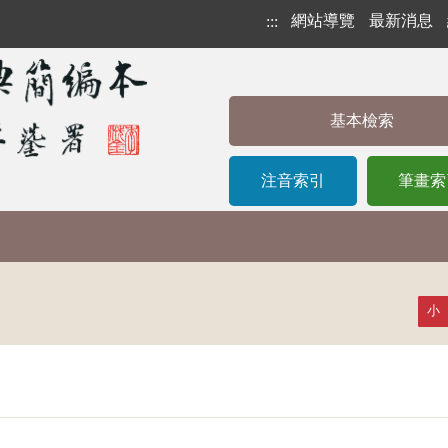
網站導覽
最新消息
:::
基本檢索
注音索引
筆畫索
小