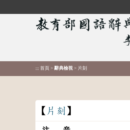
首頁
>
辭典檢視
> 片刻
:::
片
刻
注 音