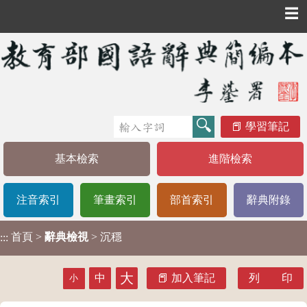
☰
學習筆記
基本檢索
進階檢索
注音索引
筆畫索引
部首索引
辭典附錄
首頁
>
辭典檢視
> 沉穩
:::
大
中
加入筆記
列 印
小