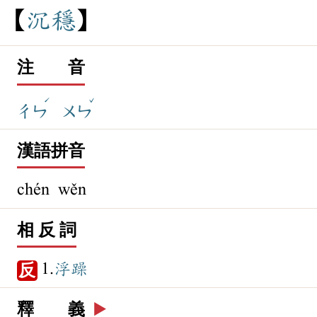
沉
穩
注 音
ˊ
ˇ
ㄔㄣ
ㄨㄣ
漢語拼音
chén wěn
相 反 詞
1.
浮躁
反
釋 義
▶️