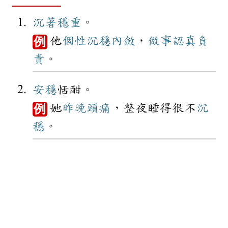
沉著
穩重
。
他
個性
沉穩
內斂
，
做事
認真
負
例
責
。
安穩
恬酣。
她
昨晚
頭痛
，整夜睡得很不
沉
例
穩
。