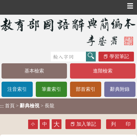
☰
學習筆記
基本檢索
進階檢索
注音索引
筆畫索引
部首索引
辭典附錄
首頁
>
辭典檢視
> 長龍
:::
大
中
加入筆記
列 印
小