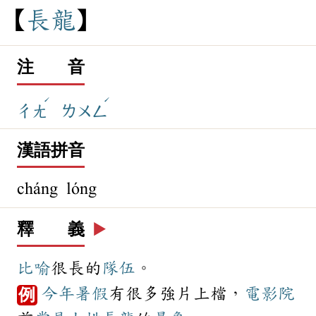
長
龍
注 音
ˊ
ˊ
ㄔㄤ
ㄌㄨㄥ
漢語拼音
cháng lóng
釋 義
▶️
比喻
很長的
隊伍
。
今年
暑假
有很多強片上檔，
電影院
例