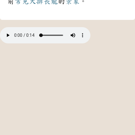
前
常見
大排長龍
的
景象
。