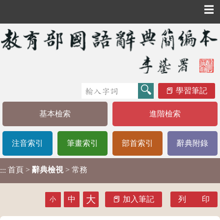
☰
學習筆記
基本檢索
進階檢索
注音索引
筆畫索引
部首索引
辭典附錄
首頁
>
辭典檢視
> 常務
:::
大
中
加入筆記
列 印
小