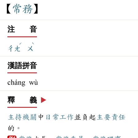
常
務
注 音
ˊ
ˋ
ㄔㄤ
ㄨ
漢語拼音
cháng wù
釋 義
▶️
主持
機關
中
日常
工作
並負起
主要
責任
的。