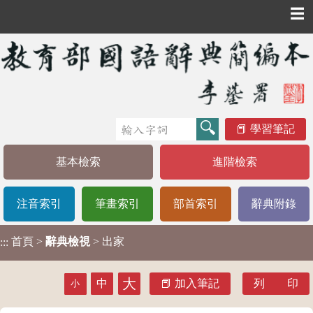
☰
學習筆記
基本檢索
進階檢索
注音索引
筆畫索引
部首索引
辭典附錄
首頁
>
辭典檢視
> 出家
:::
大
中
加入筆記
列 印
小