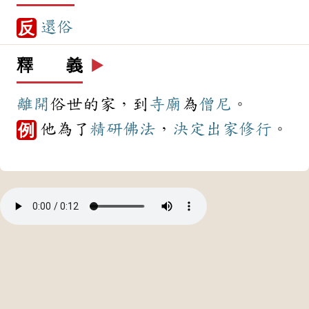
還俗
反
釋 義
▶️
離開
俗世的家，到
寺廟
為
僧尼
。
他為了
精研
佛法
，
決定
出家
修行
。
例