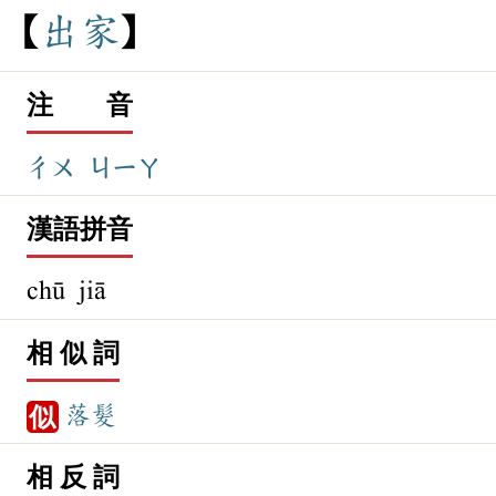
出
家
注 音
ㄔㄨ
ㄐㄧㄚ
漢語拼音
chū jiā
相 似 詞
落髮
似
相 反 詞