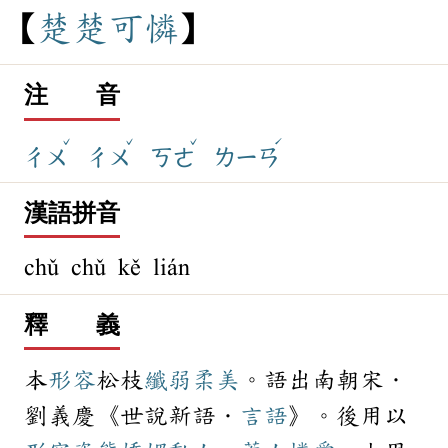
楚
楚
可
憐
注 音
ˇ
ˇ
ˇ
ˊ
ㄔㄨ
ㄔㄨ
ㄎㄜ
ㄌㄧㄢ
漢語拼音
chǔ chǔ kě lián
釋 義
本
形容
松枝
纖弱
柔美
。語出南朝宋．
劉義慶《世說新語．
言語
》。後用以