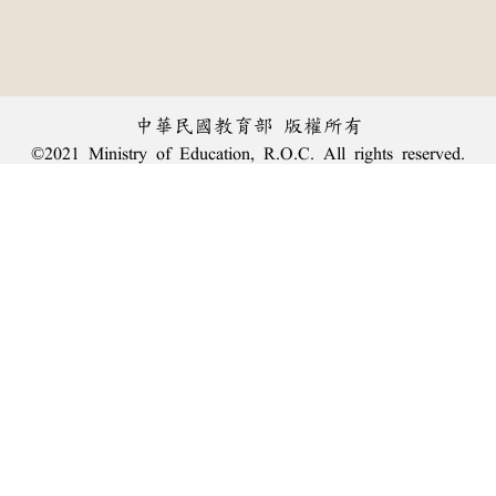
中華民國教育部 版權所有
©2021 Ministry of Education, R.O.C. All rights reserved.
︿
:::
個資法及隱私聲明
|
辭典公眾授權網
|
意見交流
|
網網相連
三峽總院區地址：新北市三峽區三樹路2號、
臺北院區地址：臺北市大安區和平東路一段179號、
回頂端
臺中院區地址：臺中市豐原區師範街67號
電話總機：
(02)7740-7890
、
傳真：(02)7740-7064、
TANet VoIP：9009-7890
線上人數: 2070
累積總人次: 239,950,837