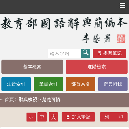
☰
學習筆記
基本檢索
進階檢索
注音索引
筆畫索引
部首索引
辭典附錄
首頁
>
辭典檢視
> 楚楚可憐
:::
大
中
加入筆記
列 印
小