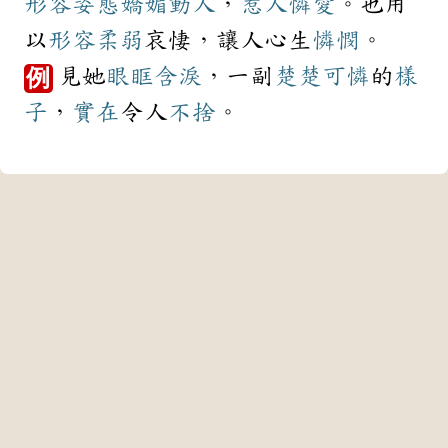
形容
姿態
嬌媚
動人
，
惹人憐愛
。也用
以
形容
柔弱
哀悽，讓人心生
憐憫
。
見她
眼眶
含淚
，一副
楚楚可憐
的
樣
例
子
，
實在
令人
不捨
。