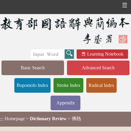
☰
Learning Notebook
Basic Search
Advanced Search
Bopomofo Index
Stroke Index
Radical Index
Appendix
Homepage
>
Dictionary Review
> 傳熱
:::