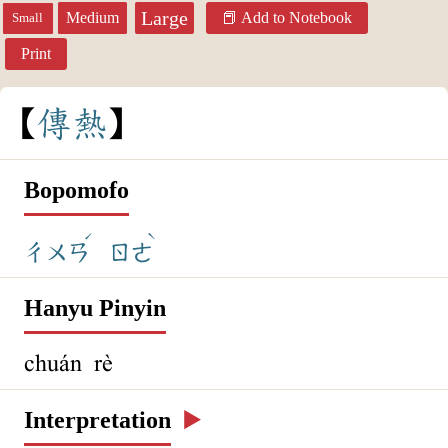
Large
Medium
Add to Notebook
Small
Print
傳
熱
Bopomofo
ˊ
ˋ
ㄔㄨㄢ
ㄖㄜ
Hanyu Pinyin
chuán rè
Interpretation
▶️