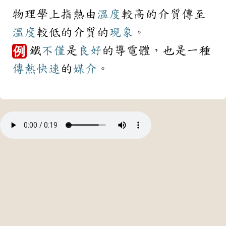
物理學上指熱由
溫度
較高的介質傳至
溫度
較低的介質的
現象
。
鐵
不僅
是
良好
的導電體，也是一種
例
傳熱
快速
的
媒介
。