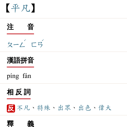
平
凡
注 音
ˊ
ˊ
ㄆㄧㄥ
ㄈㄢ
漢語拼音
píng fán
相 反 詞
不凡
、
特殊
、
出眾
、
出色
、
偉大
反
釋 義