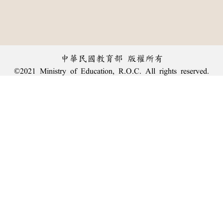
中華民國教育部 版權所有
©2021 Ministry of Education, R.O.C. All rights reserved.
︿
:::
個資法及隱私聲明
|
辭典公眾授權網
|
意見交流
|
網網相連
三峽總院區地址：新北市三峽區三樹路2號、
臺北院區地址：臺北市大安區和平東路一段179號、
回頂端
臺中院區地址：臺中市豐原區師範街67號
電話總機：
(02)7740-7890
、
傳真：(02)7740-7064、
TANet VoIP：9009-7890
線上人數: 1476