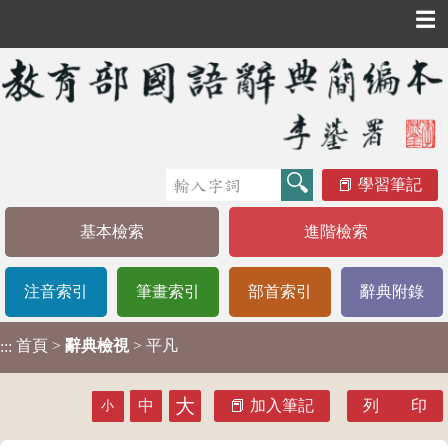
☰
學習筆記
基本檢索
進階檢索
注音索引
筆畫索引
部首索引
辭典附錄
首頁
>
辭典檢視
> 平凡
:::
大
中
加入筆記
列 印
小