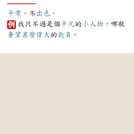
平常
、不
出色
。
我只不過是個
平凡
的
小人物
，哪敢
例
奢望
甚麼
偉大
的
抱負
。