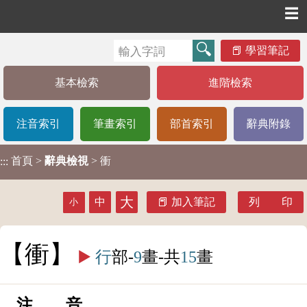
☰
學習筆記
基本檢索
進階檢索
注音索引
筆畫索引
部首索引
辭典附錄
首頁
>
辭典檢視
> 衝
:::
大
中
加入筆記
列 印
小