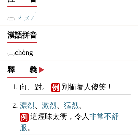
衝
▶️
行
部-
9
畫-共
15
畫
注 音
ˋ
ㄔㄨㄥ
漢語拼音
chòng
釋 義
▶️
向、對。
別衝著人傻笑！
例