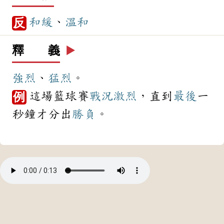
和緩
、
溫和
反
釋 義
▶️
強烈
、
猛烈
。
這場籃球賽
戰況
激烈
，直到
最後
一
例
秒鐘才分出
勝負
。