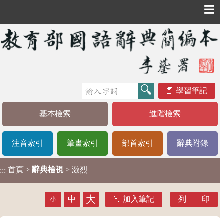
☰
學習筆記
基本檢索
進階檢索
注音索引
筆畫索引
部首索引
辭典附錄
首頁
>
辭典檢視
> 激烈
:::
大
中
加入筆記
列 印
小