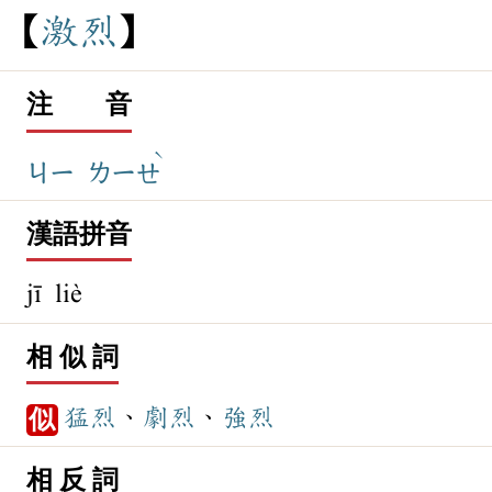
激
烈
注 音
ˋ
ㄐㄧ
ㄌㄧㄝ
漢語拼音
jī liè
相 似 詞
猛烈
、
劇烈
、
強烈
似
相 反 詞