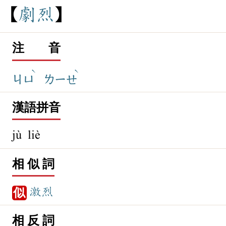
劇
烈
注 音
ˋ
ˋ
ㄐㄩ
ㄌㄧㄝ
漢語拼音
jù liè
相 似 詞
激烈
似
相 反 詞