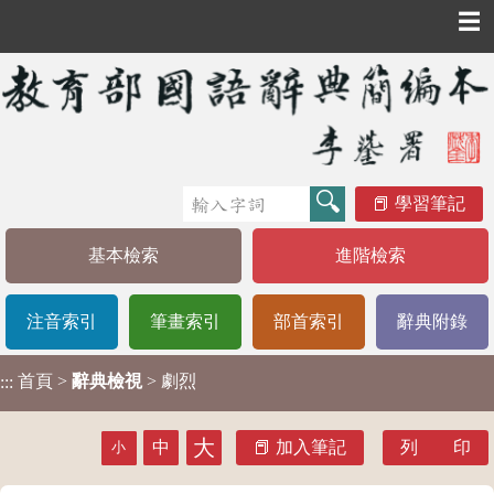
☰
學習筆記
基本檢索
進階檢索
注音索引
筆畫索引
部首索引
辭典附錄
首頁
>
辭典檢視
> 劇烈
:::
大
中
加入筆記
列 印
小