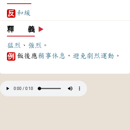
和緩
反
釋 義
▶️
猛烈
、
強烈
。
飯後應
稍事
休息
，
避免
劇烈
運動
。
例