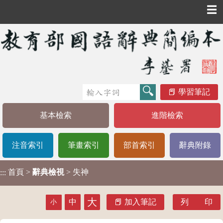
☰
學習筆記
基本檢索
進階檢索
注音索引
筆畫索引
部首索引
辭典附錄
首頁
>
辭典檢視
> 失神
:::
大
中
加入筆記
列 印
小