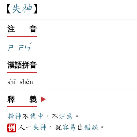
失
神
注 音
ˊ
ㄕ
ㄕㄣ
漢語拼音
shī shén
釋 義
▶️
精神
不
集中
、不
注意
。
人一
失神
，就
容易
出
錯誤
。
例