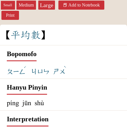
Large
Medium
Add to Notebook
Small
Print
平
均
數
Bopomofo
ˊ
ˋ
ㄆㄧㄥ
ㄐㄩㄣ
ㄕㄨ
Hanyu Pinyin
píng jūn shù
Interpretation