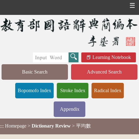
☰
Learning Notebook
Basic Search
Advanced Search
Bopomofo Index
Stroke Index
Radical Index
Appendix
Homepage
>
Dictionary Review
> 平均數
:::