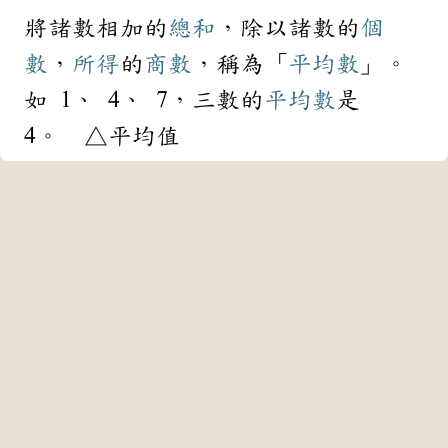
將諸數相加的
總和
，除以諸數的
個
數
，
所得
的
商數
，稱為「
平均數
」。
如 1、 4、 7，三數的
平均數
是
4。 △平均值