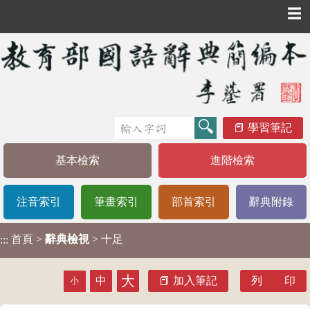
☰
學習筆記
基本檢索
進階檢索
注音索引
筆畫索引
部首索引
辭典附錄
首頁
>
辭典檢視
> 十足
:::
大
中
加入筆記
列 印
小