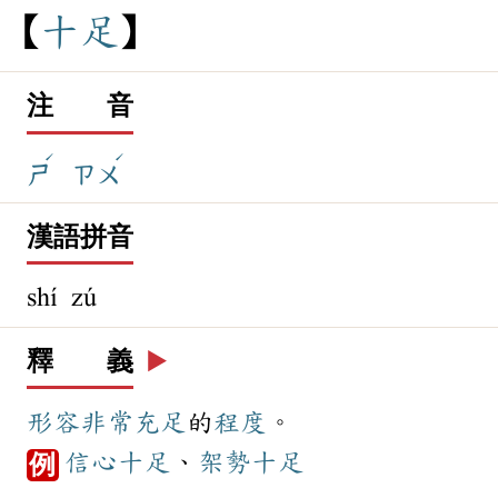
十
足
注 音
ˊ
ˊ
ㄕ
ㄗㄨ
漢語拼音
shí zú
釋 義
▶️
形容
非常
充足
的
程度
。
信心
十足
、
架勢
十足
例