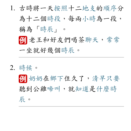
古時將一天
按照
十二
地支
的
順序
分
為十二個
時段
，每兩
小時
為一段，
稱為「
時辰
」。
老王和好友們喝茶
聊天
，
常常
例
一坐就好幾個
時辰
。
時候
。
奶奶
在
鄉下
住久了，
清早
只要
例
聽到公雞
啼叫
，就
知道
是
什麼
時
辰
。