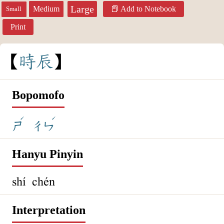
Large
Medium
Add to Notebook
Small
Print
時
辰
Bopomofo
ˊ
ˊ
ㄕ
ㄔㄣ
Hanyu Pinyin
shí chén
Interpretation