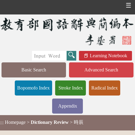
☰
Learning Notebook
Basic Search
Advanced Search
Bopomofo Index
Stroke Index
Radical Index
Appendix
Homepage
>
Dictionary Review
> 時辰
:::