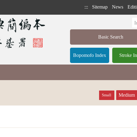
:::
Sitemap
News
Editi
Basic Search
Bopomofo Index
Stroke I
Medium
Small