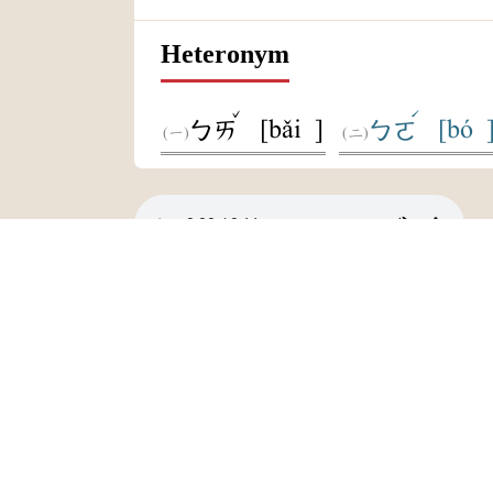
Heteronym
ˇ
ˊ
[bǎi ]
[bó 
ㄅㄞ
ㄅㄛ
:::
Privacy Sta
Sanxia Headquarters
Taipei Branch Addre
Taichung Branch Off
Telephone Switchb