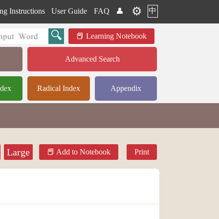
⚙️
中
ng Instructions
User Guide
FAQ
👤
Learning Notebook
Advanced Search
ndex
Radical Index
Appendix
Large
Add to Notebook
Print