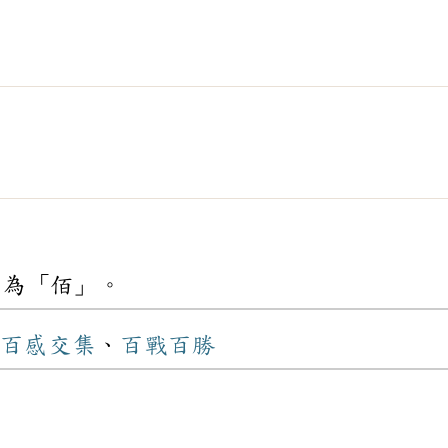
寫
為「佰」。
百感交集
、
百戰百勝