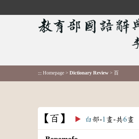
Homepage
>
Dictionary Review
> 百
:::
百
▶️
白
部-
1
畫-共
6
畫
Bopomofo