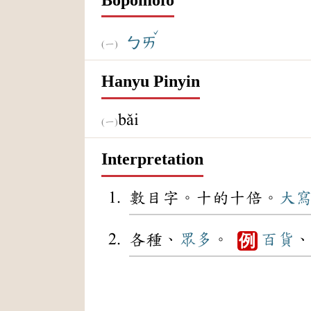
ˇ
ㄅㄞ
Hanyu Pinyin
bǎi
Interpretation
數目字。十的十倍。
大
各種、
眾多
。
百貨
、
例