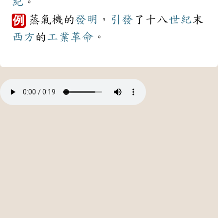
紀
。
蒸氣機的
發明
，
引發
了十八
世紀
末
例
西方
的
工業革命
。