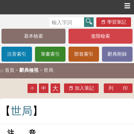
☰
學習筆記
基本檢索
進階檢索
注音索引
筆畫索引
部首索引
辭典附錄
首頁
>
辭典檢視
> 世局
:::
大
中
加入筆記
列 印
小
世
局
注 音