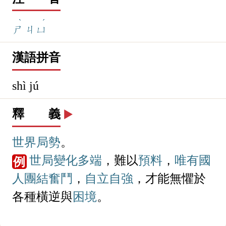
ˋ
ˊ
ㄕ
ㄐㄩ
漢語拼音
shì jú
釋 義
▶️
世界
局勢
。
世局
變化多端
，難以
預料
，
唯有
國
例
人
團結
奮鬥
，
自立自強
，才能無懼於
各種橫逆與
困境
。