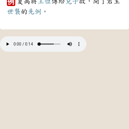
夏禹將
王位
傳給
兒子
啟，開了君主
例
世襲
的
先例
。