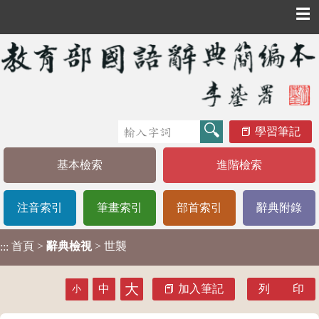
☰
學習筆記
基本檢索
進階檢索
注音索引
筆畫索引
部首索引
辭典附錄
首頁
>
辭典檢視
> 世襲
:::
大
中
加入筆記
列 印
小