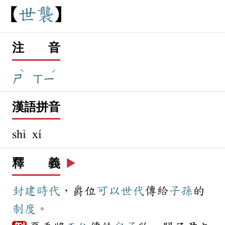
世
襲
注 音
ˋ
ˊ
ㄕ
ㄒㄧ
漢語拼音
shì xí
釋 義
▶️
封建
時代
，爵位
可以
世代
傳給
子孫
的
制度
。