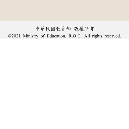
中華民國教育部 版權所有
©2021 Ministry of Education, R.O.C. All rights reserved.
︿
:::
個資法及隱私聲明
|
辭典公眾授權網
|
意見交流
|
網網相連
三峽總院區地址：新北市三峽區三樹路2號、
臺北院區地址：臺北市大安區和平東路一段179號、
回頂端
臺中院區地址：臺中市豐原區師範街67號
電話總機：
(02)7740-7890
、
傳真：(02)7740-7064、
TANet VoIP：9009-7890
線上人數: 2212
累積總人次: 240,110,485