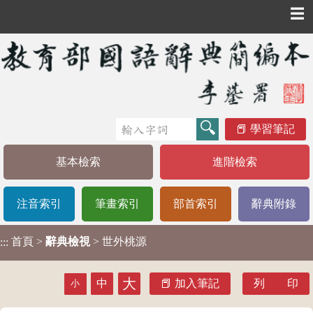
☰
學習筆記
基本檢索
進階檢索
注音索引
筆畫索引
部首索引
辭典附錄
首頁
>
辭典檢視
> 世外桃源
:::
大
中
加入筆記
列 印
小