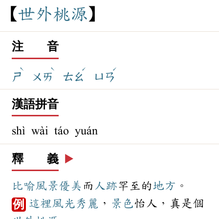
世
外
桃
源
注 音
ˋ
ˋ
ˊ
ˊ
ㄕ
ㄨㄞ
ㄊㄠ
ㄩㄢ
漢語拼音
shì wài táo yuán
釋 義
▶️
比喻
風景
優美
而
人跡
罕至的
地方
。
這裡
風光
秀麗
，
景色
怡人，真是個
例