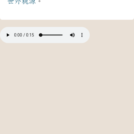
世外桃源
。