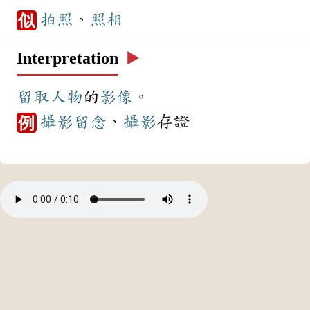
拍照
、
照相
似
Interpretation
▶️
留取
人物
的
影像
。
攝影
留念
、
攝影
存證
例