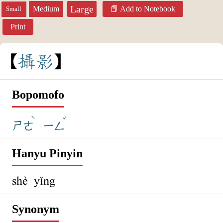
Large
Medium
Add to Notebook
Small
Print
攝
影
Bopomofo
ˋ
ˇ
ㄕㄜ
ㄧㄥ
Hanyu Pinyin
shè yǐng
Synonym