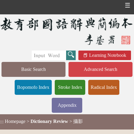
☰
Learning Notebook
Basic Search
Advanced Search
Bopomofo Index
Stroke Index
Radical Index
Appendix
Homepage
>
Dictionary Review
> 攝影
:::