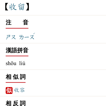
收
留
注 音
ˊ
ㄕㄡ
ㄌㄧㄡ
漢語拼音
shōu liú
相 似 詞
收容
似
相 反 詞