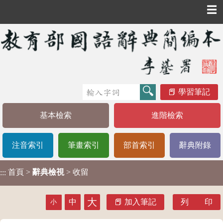
☰
學習筆記
基本檢索
進階檢索
注音索引
筆畫索引
部首索引
辭典附錄
首頁
>
辭典檢視
> 收留
:::
大
中
加入筆記
列 印
小