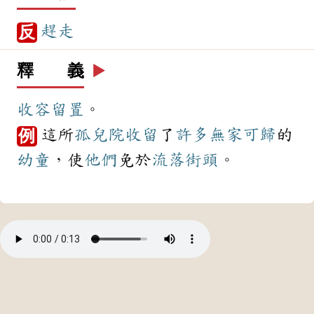
趕走
反
釋 義
▶️
收容
留置
。
這所
孤兒院
收留
了
許多
無家可歸
的
例
幼童
，使
他們
免於
流落街頭
。